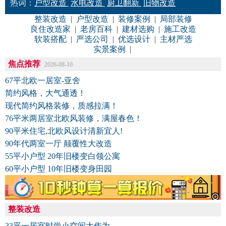
热词：
户型改造
水电改造
厨卫翻新
旧物改造
整装改造
|
户型改造
|
装修案例
|
局部装修
良住改造家
|
老房百科
|
建材选购
|
施工改造
软装搭配
|
严选公司
|
优选设计
|
主材严选
实景案例
|
焦点推荐
2026-08-10
67平北欧一居室-亚舍
简约风格，大气通透！
现代简约风格装修，质感拉满！
76平米两居室北欧风装修，满屋春色！
90平米住宅,北欧风设计清新宜人!
90年代两室一厅 颠覆性大改造
55平小户型 20年旧楼变白领公寓
60平小户型 10年旧楼变身田园
整装改造
33平一居室时尚小空间大作为