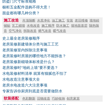
防盗门尺寸标准规格
橱柜五金配件选购不得大意！
面盆都有哪几种分类？
施工改造
吊顶隔断
水质净化
油工施工
安装
老旧维修
墙地砖
铺贴
瓦工砌墙
水电改造
施工顺序
防水施工
墙地面基层
隔热隔
音
空气净化
拆除改造
燃气改造
暖气改造
史上最全老房装修顺序
老房装修新建墙体分类与施工工艺
老房装修室内拆除注意事项
老房装修时房屋的哪些地方不能拆改？
老房装修新砌墙体标准是什么？
老房装修时“地砖上墙”要不要选？
水电装修材料清单 就算有猫腻也不怕了
水电改造注意事项大全
老房水电改造六大注意事项
专家告诉你厨房到底是否需要做防水
软装搭配
色彩翻新
旧物改造
巧妙收纳
创意家居