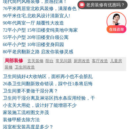
现代简约风格装修，质感拉满！
老房装修有优惠吗？
76平米两居室北欧风装修，满屋春色！
90平米住宅,北欧风设计清新宜人!
90年代两室一厅 颠覆性大改造
72平小户型 15年旧楼变纯美地中海家
55平小户型 20年旧楼变白领公寓
60平小户型 10年旧楼变身田园
80平老房翻新之路 启发你装修灵感
局部装修
玄关装修
阳台
常见问题
厨房改造
客厅改造
儿童房
装修
卫生间改造
卫生间搞好4大收纳区，面积再小也不会脏乱
26条卫生间翻新致命错误，踩中任1条将后悔
卫生间要不要做干湿分离？
卫生间干湿分离及淋浴区挡水条应用经验，干
小玄关大用处，设计好了能增容不少
家装施工流程图文并茂
装修甲醛去除方法
浴室柜安装高度是多少？