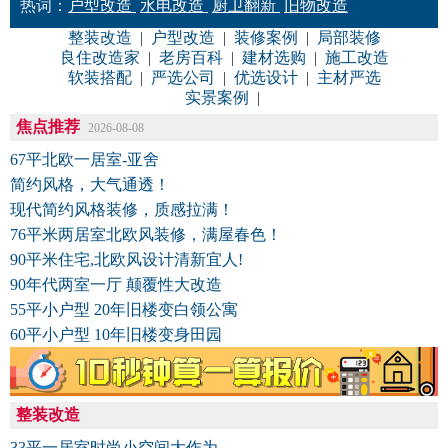
热词：
户型改造
水电改造
厨卫翻新
旧物改造
整装改造
|
户型改造
|
装修案例
|
局部装修
良住改造家
|
老房百科
|
建材选购
|
施工改造
软装搭配
|
严选公司
|
优选设计
|
主材严选
实景案例
|
焦点推荐
2026-08-08
67平北欧一居室-亚舍
简约风格，大气通透！
现代简约风格装修，质感拉满！
76平米两居室北欧风装修，满屋春色！
90平米住宅,北欧风设计清新宜人!
90年代两室一厅 颠覆性大改造
55平小户型 20年旧楼变白领公寓
60平小户型 10年旧楼变身田园
整装改造
33平一居室时尚小空间大作为