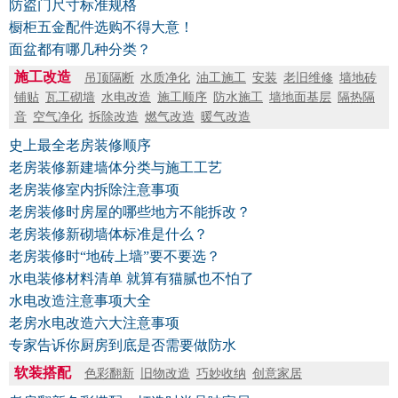
防盗门尺寸标准规格
橱柜五金配件选购不得大意！
面盆都有哪几种分类？
施工改造
吊顶隔断
水质净化
油工施工
安装
老旧维修
墙地砖
铺贴
瓦工砌墙
水电改造
施工顺序
防水施工
墙地面基层
隔热隔
音
空气净化
拆除改造
燃气改造
暖气改造
史上最全老房装修顺序
老房装修新建墙体分类与施工工艺
老房装修室内拆除注意事项
老房装修时房屋的哪些地方不能拆改？
老房装修新砌墙体标准是什么？
老房装修时“地砖上墙”要不要选？
水电装修材料清单 就算有猫腻也不怕了
水电改造注意事项大全
老房水电改造六大注意事项
专家告诉你厨房到底是否需要做防水
软装搭配
色彩翻新
旧物改造
巧妙收纳
创意家居