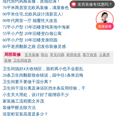
现代简约风格装修，质感拉满！
老房装修有优惠吗？
76平米两居室北欧风装修，满屋春色！
90平米住宅,北欧风设计清新宜人!
90年代两室一厅 颠覆性大改造
72平小户型 15年旧楼变纯美地中海家
55平小户型 20年旧楼变白领公寓
60平小户型 10年旧楼变身田园
80平老房翻新之路 启发你装修灵感
局部装修
玄关装修
阳台
常见问题
厨房改造
客厅改造
儿童房
装修
卫生间改造
卫生间搞好4大收纳区，面积再小也不会脏乱
26条卫生间翻新致命错误，踩中任1条将后悔
卫生间要不要做干湿分离？
卫生间干湿分离及淋浴区挡水条应用经验，干
小玄关大用处，设计好了能增容不少
家装施工流程图文并茂
装修甲醛去除方法
浴室柜安装高度是多少？