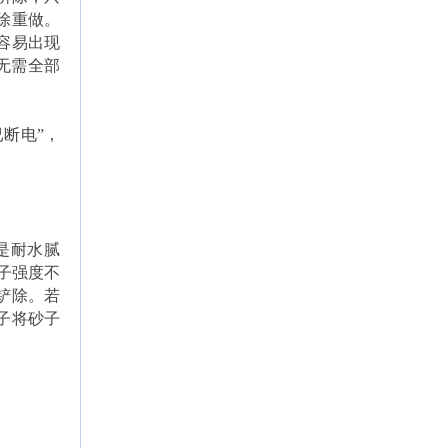
除重做。
容易出现
无需全部
断电”，
是耐水腻
子强度不
铲除。若
子将砂子