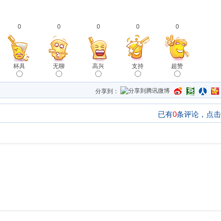
0
0
0
0
0
杯具
无聊
高兴
支持
超赞
分享到：