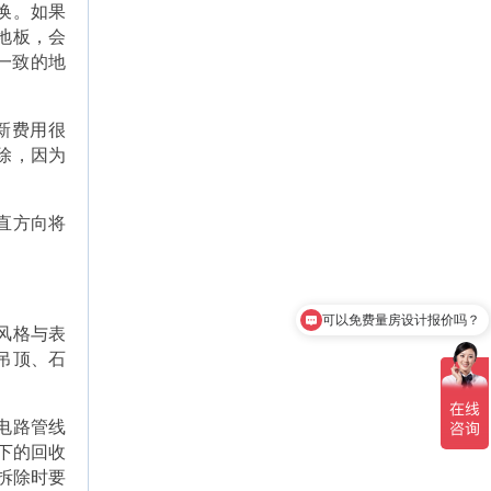
换。如果
地板，会
一致的地
新费用很
除，因为
直方向将
可以免费量房设计报价吗？
风格与表
如何保障装修用户的权益？
吊顶、石
电路管线
下的回收
拆除时要