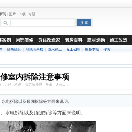
新闻
|
图片
|
下载
|
专题
修案例
局部装修
良住改造家
老房百科
建材选购
施工改造
造
|
隔热隔音
|
墙地面基层
|
防水施工
|
瓦工砌墙
|
视频专辑
|
搜索
装修室内拆除注意事项
 22:53:24 来源：
老房装修网
评论：
0
点击：
、水电拆除以及顶绷拆除等方面来说明。
除、水电拆除以及顶绷拆除等方面来说明。