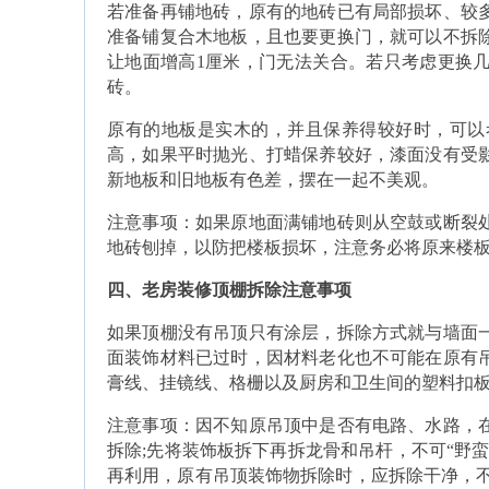
若准备再铺地砖，原有的地砖已有局部损坏、较
准备铺复合木地板，且也要更换门，就可以不拆
让地面增高1厘米，门无法关合。若只考虑更换
砖。
原有的地板是实木的，并且保养得较好时，可以
高，如果平时抛光、打蜡保养较好，漆面没有受
新地板和旧地板有色差，摆在一起不美观。
注意事项：如果原地面满铺地砖则从空鼓或断裂
地砖刨掉，以防把楼板损坏，注意务必将原来楼
四、老房装修顶棚拆除注意事项
如果顶棚没有吊顶只有涂层，拆除方式就与墙面
面装饰材料已过时，因材料老化也不可能在原有
膏线、挂镜线、格栅以及厨房和卫生间的塑料扣
注意事项：因不知原吊顶中是否有电路、水路，
拆除;先将装饰板拆下再拆龙骨和吊杆，不可“野
再利用，原有吊顶装饰物拆除时，应拆除干净，不