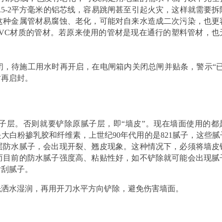
.5-2平方毫米的铝芯线，容易跳闸甚至引起火灾，这样就需要拆
这种金属管材易腐蚀、老化，可能对自来水造成二次污染，也更
PVC材质的管材。若原来使用的管材是现在通行的塑料管材，也
，待施工用水时再开启，在电闸箱内关闭总闸并贴条，警示“已
时再启封。
子层。否则就要铲除原腻子层，即“墙皮”。现在墙面使用的都
大白粉掺乳胶和纤维素，上世纪90年代用的是821腻子，这些腻
层防水腻子，会出现开裂、翘皮现象。这种情况下，必须将墙皮
而目前的防水腻子强度高、粘贴性好，如不铲除就可能会出现腻
后刮腻子。
先洒水湿润，再用开刀水平方向铲除，避免伤害墙面。