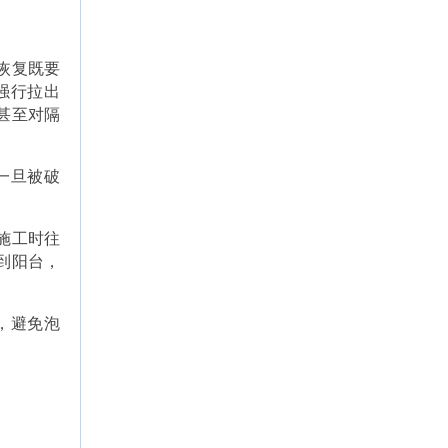
恢复既要
强行拉出
甚至对隔
一旦被破
施工时往
到阳台，
，避免泡