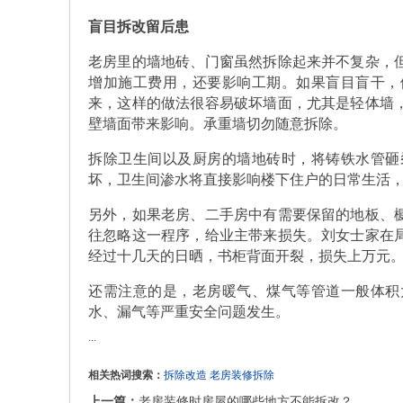
盲目拆改留后患
老房里的墙地砖、门窗虽然拆除起来并不复杂，
增加施工费用，还要影响工期。如果盲目盲干，
来，这样的做法很容易破坏墙面，尤其是轻体墙
壁墙面带来影响。承重墙切勿随意拆除。
拆除卫生间以及厨房的墙地砖时，将铸铁水管砸
坏，卫生间渗水将直接影响楼下住户的日常生活
另外，如果老房、二手房中有需要保留的地板、
往忽略这一程序，给业主带来损失。刘女士家在
经过十几天的日晒，书柜背面开裂，损失上万元
还需注意的是，老房暖气、煤气等管道一般体积
水、漏气等严重安全问题发生。
...
相关热词搜索：
拆除改造
老房装修拆除
上一篇：
老房装修时房屋的哪些地方不能拆改？