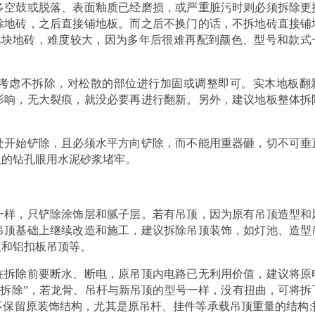
多空鼓或脱落、表面釉质已经磨损，或严重脏污时则必须拆除更
除地砖，之后直接铺地板。而之后不换门的话，不拆地砖直接铺
几块地砖，难度较大，因为多年后很难再配到颜色、型号和款式
考虑不拆除，对松散的部位进行加固或调整即可。实木地板翻
影响，无大裂痕，就没必要再进行翻新。另外，建议地板整体拆
处开始铲除，且必须水平方向铲除，而不能用重器砸，切不可垂
板的钻孔眼用水泥砂浆堵牢。
一样，只铲除涂饰层和腻子层。若有吊顶，因为原有吊顶造型和
吊顶基础上继续改造和施工，建议拆除吊顶装饰，如灯池、造型
板和铝扣板吊顶等。
在拆除前要断水、断电，原吊顶内电路已无利用价值，建议将原
蛮拆除”，若龙骨、吊杆与新吊顶的型号一样，没有扭曲，可将拆
保留原装饰结构，尤其是原吊杆、挂件等承载吊顶重量的结构;