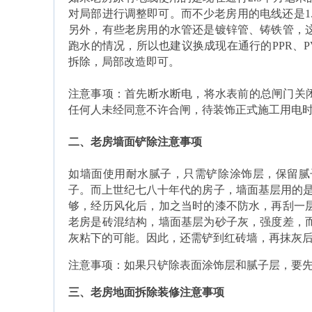
对局部进行调整即可。而不少老房用的电线还是1
另外，有些老房用的水管还是镀锌管、铸铁管，
跑水的情况，所以也建议换成现在通行的PPR、
拆除，局部改造即可。
注意事项：首先断水断电，将水表前的总闸门关闭
任何人未经同意不许合闸，待装饰正式施工用电
二、老房墙面铲除注意事项
如墙面使用耐水腻子，只需铲除涂饰层，保留腻
子。而上世纪七八十年代的房子，墙面基层用的是
够，经历风化后，加之当时的漆不防水，再刮一
老房是砖混结构，墙面基层为砂子灰，强度差，
灰粘下的可能。因此，还需铲到红砖墙，再抹灰
注意事项：如果只铲除表面涂饰层和腻子层，要
三、老房地面拆除装修注意事项