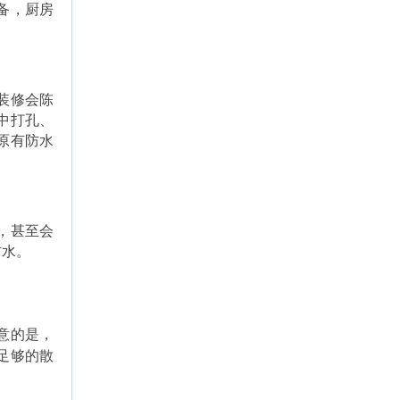
备，厨房
装修会陈
中打孔、
原有防水
，甚至会
防水。
意的是，
足够的散