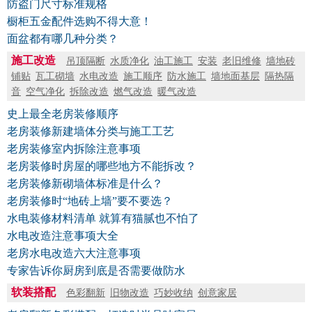
防盗门尺寸标准规格
橱柜五金配件选购不得大意！
面盆都有哪几种分类？
施工改造
吊顶隔断
水质净化
油工施工
安装
老旧维修
墙地砖
铺贴
瓦工砌墙
水电改造
施工顺序
防水施工
墙地面基层
隔热隔
音
空气净化
拆除改造
燃气改造
暖气改造
史上最全老房装修顺序
老房装修新建墙体分类与施工工艺
老房装修室内拆除注意事项
老房装修时房屋的哪些地方不能拆改？
老房装修新砌墙体标准是什么？
老房装修时“地砖上墙”要不要选？
水电装修材料清单 就算有猫腻也不怕了
水电改造注意事项大全
老房水电改造六大注意事项
专家告诉你厨房到底是否需要做防水
软装搭配
色彩翻新
旧物改造
巧妙收纳
创意家居