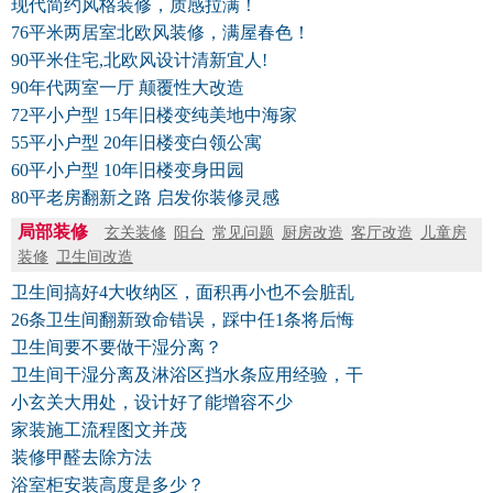
现代简约风格装修，质感拉满！
76平米两居室北欧风装修，满屋春色！
90平米住宅,北欧风设计清新宜人!
90年代两室一厅 颠覆性大改造
72平小户型 15年旧楼变纯美地中海家
55平小户型 20年旧楼变白领公寓
60平小户型 10年旧楼变身田园
80平老房翻新之路 启发你装修灵感
局部装修
玄关装修
阳台
常见问题
厨房改造
客厅改造
儿童房
装修
卫生间改造
卫生间搞好4大收纳区，面积再小也不会脏乱
26条卫生间翻新致命错误，踩中任1条将后悔
卫生间要不要做干湿分离？
卫生间干湿分离及淋浴区挡水条应用经验，干
小玄关大用处，设计好了能增容不少
家装施工流程图文并茂
装修甲醛去除方法
浴室柜安装高度是多少？