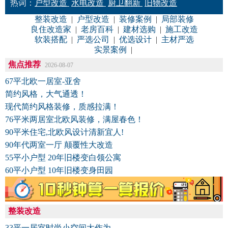
热词：
户型改造
水电改造
厨卫翻新
旧物改造
整装改造
|
户型改造
|
装修案例
|
局部装修
良住改造家
|
老房百科
|
建材选购
|
施工改造
软装搭配
|
严选公司
|
优选设计
|
主材严选
实景案例
|
焦点推荐
2026-08-07
67平北欧一居室-亚舍
简约风格，大气通透！
现代简约风格装修，质感拉满！
76平米两居室北欧风装修，满屋春色！
90平米住宅,北欧风设计清新宜人!
90年代两室一厅 颠覆性大改造
55平小户型 20年旧楼变白领公寓
60平小户型 10年旧楼变身田园
整装改造
33平一居室时尚小空间大作为