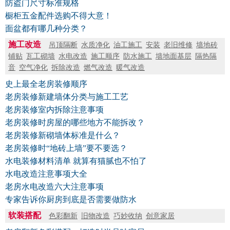
防盗门尺寸标准规格
橱柜五金配件选购不得大意！
面盆都有哪几种分类？
施工改造
吊顶隔断
水质净化
油工施工
安装
老旧维修
墙地砖
铺贴
瓦工砌墙
水电改造
施工顺序
防水施工
墙地面基层
隔热隔
音
空气净化
拆除改造
燃气改造
暖气改造
史上最全老房装修顺序
老房装修新建墙体分类与施工工艺
老房装修室内拆除注意事项
老房装修时房屋的哪些地方不能拆改？
老房装修新砌墙体标准是什么？
老房装修时“地砖上墙”要不要选？
水电装修材料清单 就算有猫腻也不怕了
水电改造注意事项大全
老房水电改造六大注意事项
专家告诉你厨房到底是否需要做防水
软装搭配
色彩翻新
旧物改造
巧妙收纳
创意家居