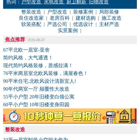
热词：
户型改造
水电改造
厨卫翻新
旧物改造
整装改造
|
户型改造
|
装修案例
|
局部装修
良住改造家
|
老房百科
|
建材选购
|
施工改造
软装搭配
|
严选公司
|
优选设计
|
主材严选
实景案例
|
焦点推荐
2026-08-07
67平北欧一居室-亚舍
简约风格，大气通透！
现代简约风格装修，质感拉满！
76平米两居室北欧风装修，满屋春色！
90平米住宅,北欧风设计清新宜人!
90年代两室一厅 颠覆性大改造
55平小户型 20年旧楼变白领公寓
60平小户型 10年旧楼变身田园
整装改造
33平一居室时尚小空间大作为