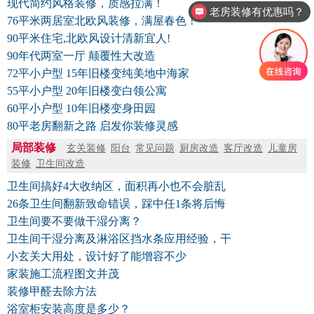
现代简约风格装修，质感拉满！
老房装修有优惠吗？
76平米两居室北欧风装修，满屋春色！
90平米住宅,北欧风设计清新宜人!
90年代两室一厅 颠覆性大改造
72平小户型 15年旧楼变纯美地中海家
55平小户型 20年旧楼变白领公寓
60平小户型 10年旧楼变身田园
80平老房翻新之路 启发你装修灵感
局部装修
玄关装修
阳台
常见问题
厨房改造
客厅改造
儿童房
装修
卫生间改造
卫生间搞好4大收纳区，面积再小也不会脏乱
26条卫生间翻新致命错误，踩中任1条将后悔
卫生间要不要做干湿分离？
卫生间干湿分离及淋浴区挡水条应用经验，干
小玄关大用处，设计好了能增容不少
家装施工流程图文并茂
装修甲醛去除方法
浴室柜安装高度是多少？