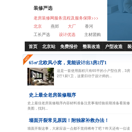
装修严选
老房装修网服务流程及服务保障>>>
北京
燕郊
大厂
香河
工长严选
设计优选
主材团购
首页
北京站
免费报价
整装改造
户型改造
装
65㎡北欧风小窝，竟能设计出3房2厅1
这是一套使用面积只有65平的小户型住房，3房
2厅1厨1卫，这要归功于设计师的...
史上最全老房装修顺序
史上最佳老房装修顺序内容材料准备注意事项经验前期准备看装修
美图，找到...
墙面开裂常见原因！附独家补救办法！
墙面开裂这事，大家应该一点都不觉得稀奇了吧？昨天还有一位读