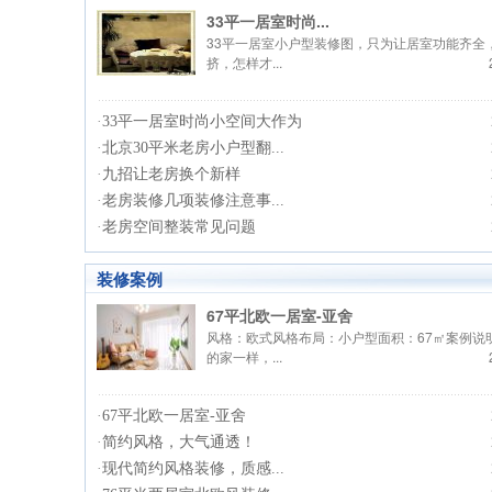
33平一居室时尚...
33平一居室小户型装修图，只为让居室功能齐全
挤，怎样才...
·
33平一居室时尚小空间大作为
·
北京30平米老房小户型翻...
·
九招让老房换个新样
·
老房装修几项装修注意事...
·
老房空间整装常见问题
装修案例
67平北欧一居室-亚舍
风格：欧式风格布局：小户型面积：67㎡案例说
的家一样，...
·
67平北欧一居室-亚舍
·
简约风格，大气通透！
·
现代简约风格装修，质感...