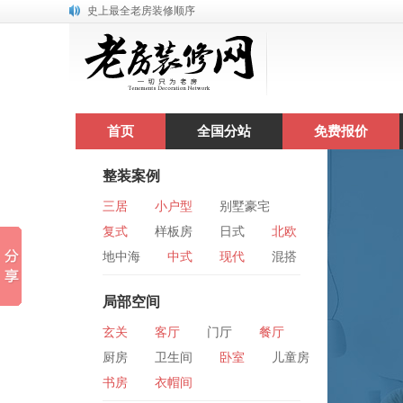
史上最全老房装修顺序
水电安装价格 水电改造价格怎么算？
首页
全国分站
免费报价
整装案例
三居
小户型
别墅豪宅
复式
样板房
日式
北欧
地中海
中式
现代
混搭
美式
局部空间
玄关
客厅
门厅
餐厅
厨房
卫生间
卧室
儿童房
书房
衣帽间