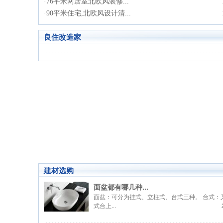
·
76平米两居室北欧风装修...
·
90平米住宅,北欧风设计清...
良住改造家
建材选购
面盆都有哪几种...
面盆：可分为挂式、立柱式、台式三种。 台式：
式台上...