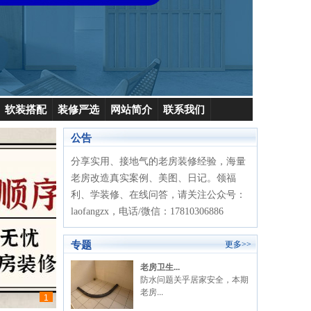
软装搭配
装修严选
网站简介
联系我们
公告
分享实用、接地气的老房装修经验，海量
老房改造真实案例、美图、日记。领福
利、学装修、在线问答，请关注公众号：
laofangzx，电话/微信：17810306886
专题
更多>>
老房卫生...
防水问题关乎居家安全，本期
老房...
1